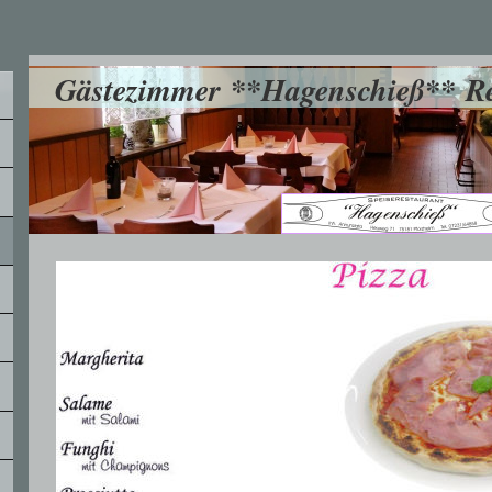
Gästezimmer **Hagenschieß** Re