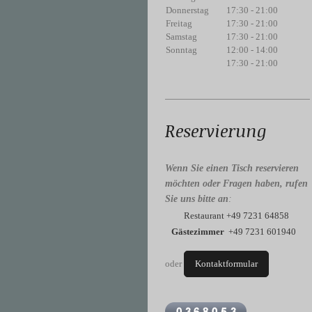
Donnerstag
17:30
-
21:00
Freitag
17:30
-
21:00
Samstag
17:30
-
21:00
Sonntag
12:00
-
14:00
17:30
-
21:00
Reservierung
Wenn Sie einen Tisch reservieren
möchten oder Fragen haben, rufen
Sie uns bitte an
:
Restaurant +49 7231 64858
Gästezimmer
+49 7231 601940
oder
Kontaktformular