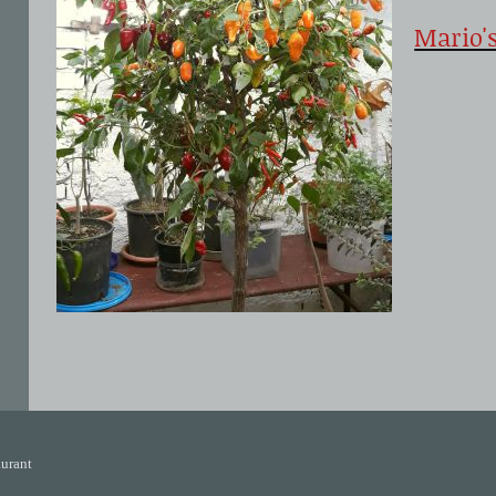
Mario'
urant