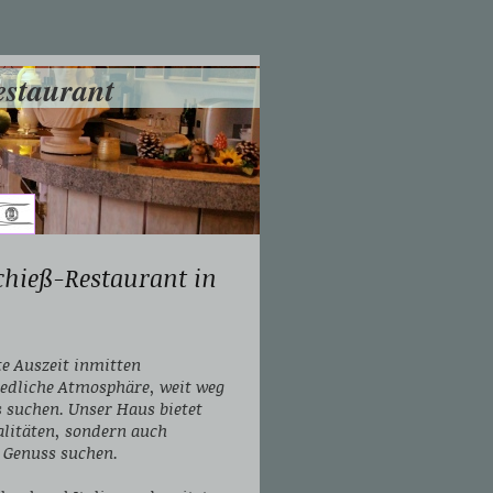
staurant
ieß-Restaurant in
te Auszeit inmitten
iedliche Atmosphäre, weit weg
s suchen. Unser Haus bietet
alitäten, sondern auch
d Genuss suchen.