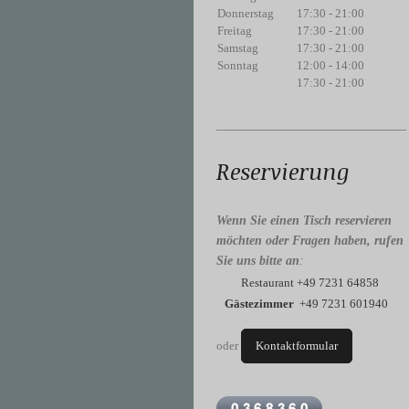
Donnerstag
17:30
-
21:00
Freitag
17:30
-
21:00
Samstag
17:30
-
21:00
Sonntag
12:00
-
14:00
17:30
-
21:00
Reservierung
Wenn Sie einen Tisch reservieren
möchten oder Fragen haben, rufen
Sie uns bitte an
:
Restaurant +49 7231 64858
Gästezimmer
+49 7231 601940
oder
Kontaktformular